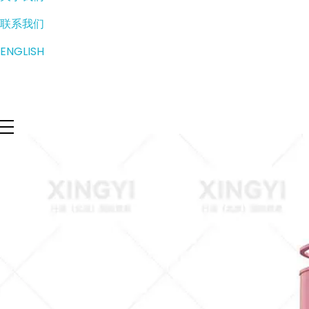
联系我们
ENGLISH