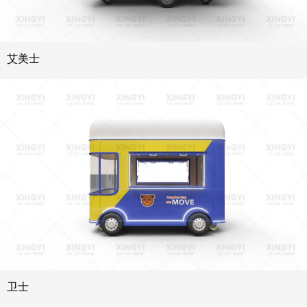
艾美士
卫士